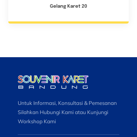
Gelang Karet 20
Untuk Informasi, Konsultasi & Pemesanan
Silahkan Hubungi Kami atau Kunjungi
Workshop Kami