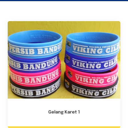
Gelang Karet 1