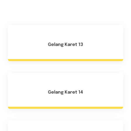
Gelang Karet 13
Gelang Karet 14