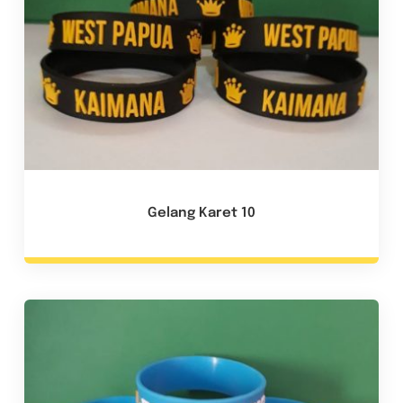
Gelang Karet 10