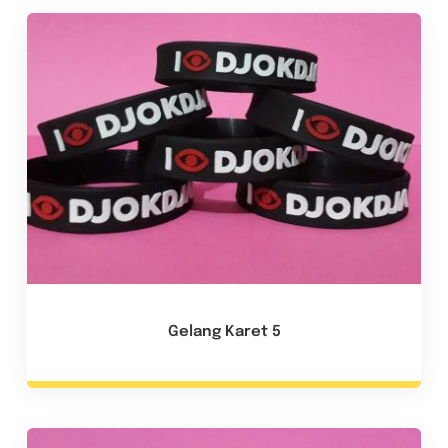
Gelang Karet 5