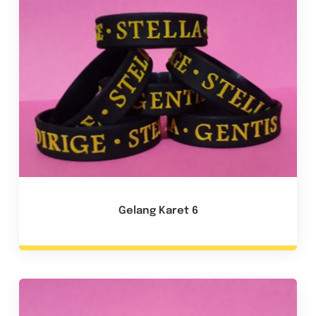
Gelang Karet 6