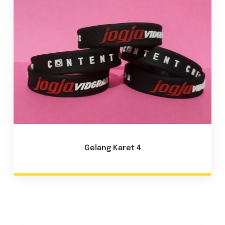
Gelang Karet 4