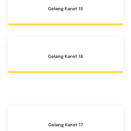
Gelang Karet 15
Gelang Karet 16
Gelang Karet 17