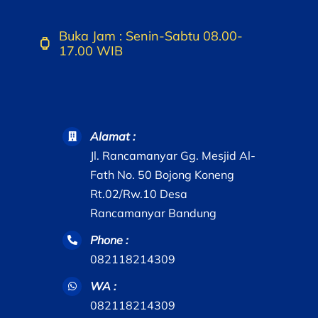
Buka Jam : Senin-Sabtu 08.00-
17.00 WIB
Alamat :
Jl. Rancamanyar Gg. Mesjid Al-
Fath No. 50 Bojong Koneng
Rt.02/Rw.10 Desa
Rancamanyar Bandung
Phone :
082118214309
WA :
082118214309