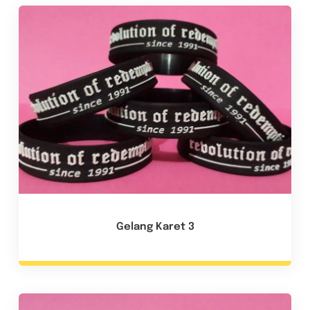
Gelang Karet 3